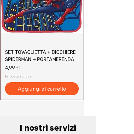
SET TOVAGLIETTA + BICCHIERE
SPIDERMAN + PORTAMERENDA
Prezzo
4,99 €
Imposte inclusa
Aggiungi al carrello
I nostri servizi