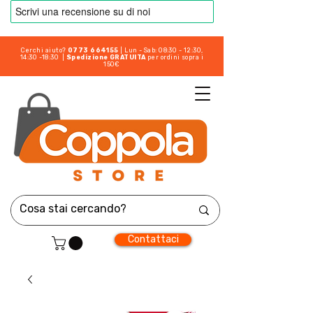
Cerchi aiuto?
0773 664155
| Lun - Sab: 08:30 - 12:30,
14:30 -18:30 |
Spedizione GRATUITA
per ordini sopra i
150€
Contattaci