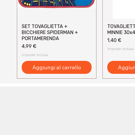
SET TOVAGLIETTA +
TOVAGLIETT
Vista rapida
Vi
BICCHIERE SPIDERMAN +
MINNIE 30x
PORTAMERENDA
Prezzo
1,40 €
Prezzo
4,99 €
Imposte inclusa
Imposte inclusa
Aggiungi al carrello
Aggiung