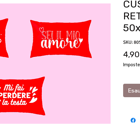
CU
RE
50
SKU: 80
4,90
Imposte
Esau