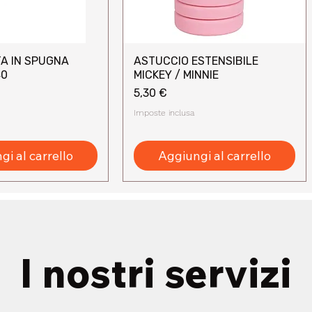
A IN SPUGNA
ASTUCCIO ESTENSIBILE
sta rapida
Vista rapida
40
MICKEY / MINNIE
Prezzo
5,30 €
Imposte inclusa
i al carrello
Aggiungi al carrello
I nostri servizi