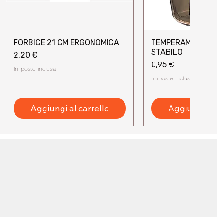
FORBICE 21 CM ERGONOMICA
TEMPERAMATITE 
Vista rapida
Vista rap
STABILO
Prezzo
2,20 €
Prezzo
0,95 €
Imposte inclusa
Imposte inclusa
Aggiungi al carrello
Aggiungi al 