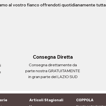
iamo al vostro fianco offrendoti quotidianamente tutta
STENSIBILE HELLO
ERA CON
FORBICE 21cm
PORTADOCUEMNTI SCUDO
sta rapida
sta rapida
Vista rapida
Vista rapida
 ATLANTIC ADULT
Prezzo
Prezzo
2,20 €
3,10 €
Imposte inclusa
Imposte inclusa
Aggiungi al carrello
Aggiungi al carrello
i al carrello
i al carrello
Consegna Diretta
Consegna direttamente da
i
parte nostra GRATUITAMENTE
e
in gran parte del LAZIO SUD
orie
Articoli Stagionali
COPPOLA