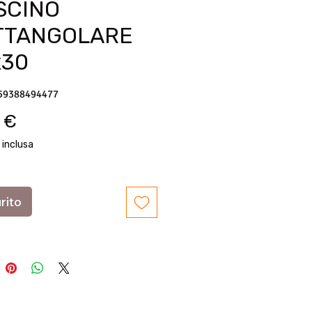
SCINO
TTANGOLARE
x30
59388494477
Prezzo
 €
 inclusa
rito