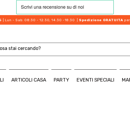
5
| Lun - Sab: 08:30 - 12:30, 14:30 -18:30 |
Spedizione GRATUITA
per
LI
ARTICOLI CASA
PARTY
EVENTI SPECIALI
MA