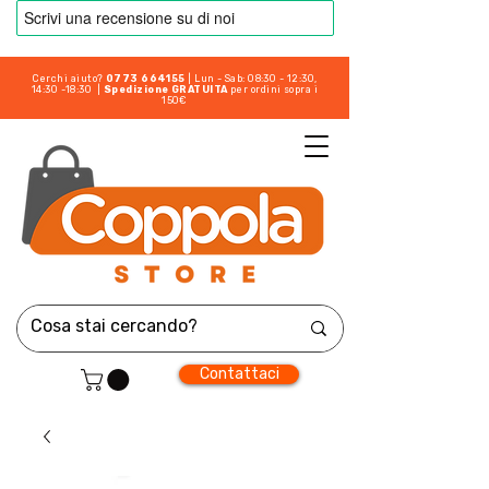
Cerchi aiuto?
0773 664155
| Lun - Sab: 08:30 - 12:30,
14:30 -18:30 |
Spedizione GRATUITA
per ordini sopra i
150€
Contattaci