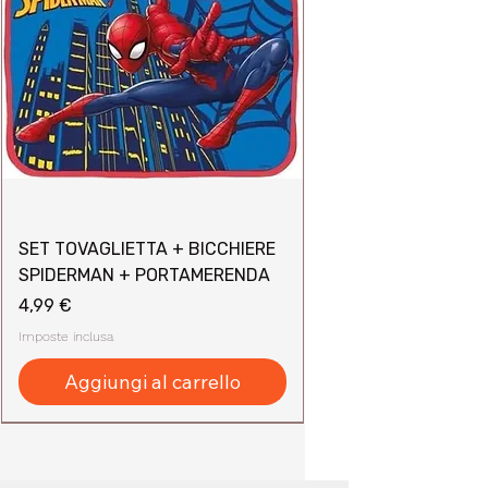
SET TOVAGLIETTA + BICCHIERE
SPIDERMAN + PORTAMERENDA
Prezzo
4,99 €
Imposte inclusa
Aggiungi al carrello