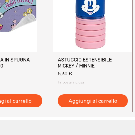
A IN SPUGNA
ASTUCCIO ESTENSIBILE
sta rapida
Vista rapida
40
MICKEY / MINNIE
Prezzo
5,30 €
Imposte inclusa
i al carrello
Aggiungi al carrello