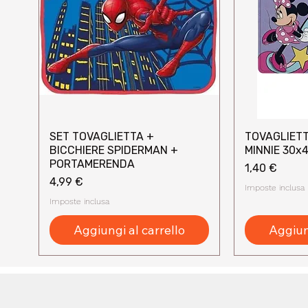
SET TOVAGLIETTA +
TOVAGLIETT
Vista rapida
Vi
BICCHIERE SPIDERMAN +
MINNIE 30x
PORTAMERENDA
Prezzo
1,40 €
Prezzo
4,99 €
Imposte inclusa
Imposte inclusa
Aggiungi al carrello
Aggiung