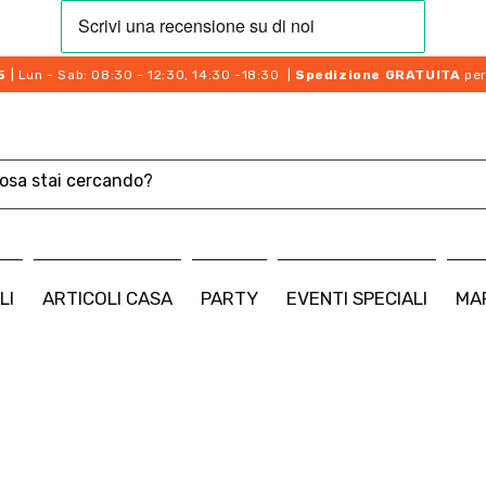
5
| Lun - Sab: 08:30 - 12:30, 14:30 -18:30 |
Spedizione GRATUITA
per
LI
ARTICOLI CASA
PARTY
EVENTI SPECIALI
MA