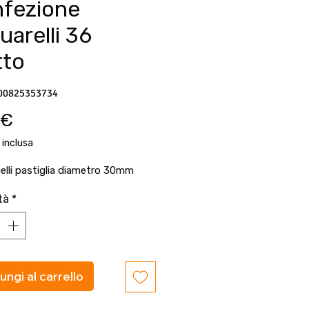
fezione
uarelli 36
tto
00825353734
Prezzo
 €
 inclusa
elli pastiglia diametro 30mm
tà
*
ungi al carrello