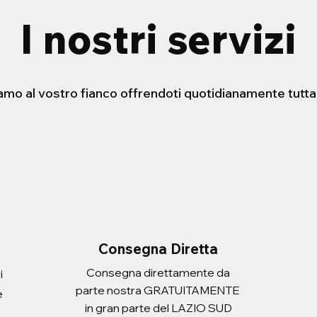
I nostri servizi
iamo al vostro fianco offrendoti quotidianamente tutta
STENSIBILE HELLO
ERA CON
FORBICE 21cm
PORTADOCUEMNTI SCUDO
sta rapida
sta rapida
Vista rapida
Vista rapida
 ATLANTIC ADULT
Prezzo
Prezzo
2,20 €
3,10 €
Imposte inclusa
Imposte inclusa
Aggiungi al carrello
Aggiungi al carrello
i al carrello
i al carrello
Consegna Diretta
Consegna direttamente da
i
parte nostra GRATUITAMENTE
e
in gran parte del LAZIO SUD