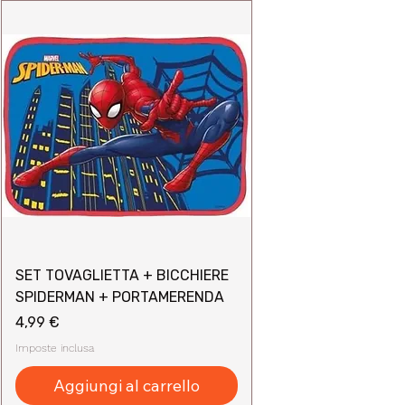
SET TOVAGLIETTA + BICCHIERE
SPIDERMAN + PORTAMERENDA
Prezzo
4,99 €
Imposte inclusa
Aggiungi al carrello