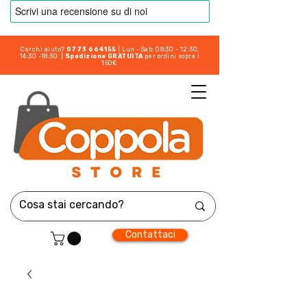
Cerchi aiuto?
0773 664155
| Lun - Sab: 08:30 - 12:30,
14:30 -18:30 |
Spedizione GRATUITA
per ordini sopra i
150€
Contattaci