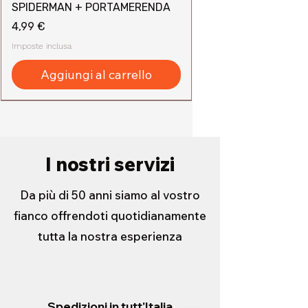
SPIDERMAN + PORTAMERENDA
Prezzo
4,99 €
Imposte inclusa
Aggiungi al carrello
I nostri servizi
Da più di 50 anni siamo al vostro
fianco offrendoti quotidianamente
tutta la nostra esperienza
Spedizioni in tutt'Italia