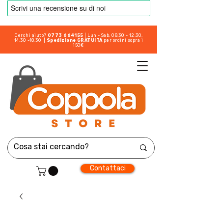
Cerchi aiuto?
0773 664155
| Lun - Sab: 08:30 - 12:30,
14:30 -18:30 |
Spedizione GRATUITA
per ordini sopra i
150€
Contattaci