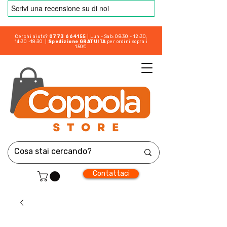
Cerchi aiuto?
0773 664155
| Lun - Sab: 08:30 - 12:30,
14:30 -18:30 |
Spedizione GRATUITA
per ordini sopra i
150€
Contattaci