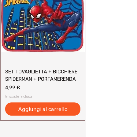
SET TOVAGLIETTA + BICCHIERE
SPIDERMAN + PORTAMERENDA
Prezzo
4,99 €
Imposte inclusa
Aggiungi al carrello