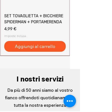
SET TOVAGLIETTA + BICCHIERE
SPIDERMAN + PORTAMERENDA
Prezzo
4,99 €
Imposte inclusa
Aggiungi al carrello
I nostri servizi
Da più di 50 anni siamo al vostro
fianco offrendoti quotidianamente
tutta la nostra esperienza