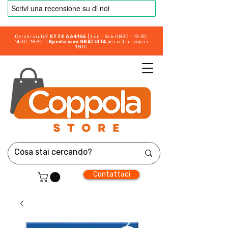
Cerchi aiuto?
0773 664155
| Lun - Sab: 08:30 - 12:30,
14:30 -18:30 |
Spedizione GRATUITA
per ordini sopra i
150€
Contattaci