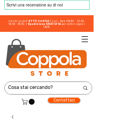
Cerchi aiuto?
0773 664155
| Lun - Sab: 08:30 - 12:30,
14:30 -18:30 |
Spedizione GRATUITA
per ordini sopra i
150€
Contattaci