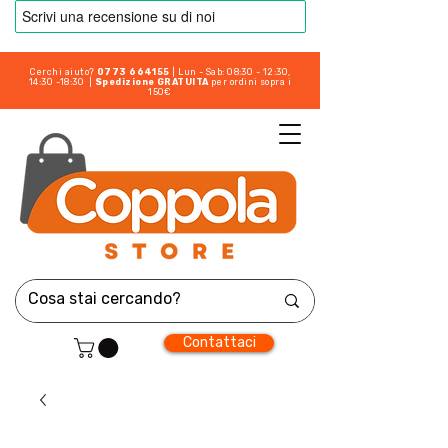
Cerchi aiuto?
0773 664155
| Lun - Sab: 08:30 - 12:30,
14:30 -18:30 |
Spedizione GRATUITA
per ordini sopra i
150€
Contattaci