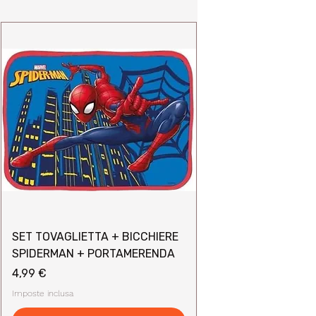
SET TOVAGLIETTA + BICCHIERE
SPIDERMAN + PORTAMERENDA
Prezzo
4,99 €
Imposte inclusa