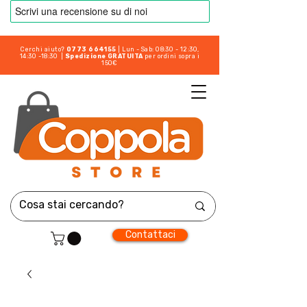
Cerchi aiuto?
0773 664155
| Lun - Sab: 08:30 - 12:30,
14:30 -18:30 |
Spedizione GRATUITA
per ordini sopra i
150€
Contattaci