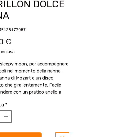
RILLON DOLCE
NA
05125177967
Prezzo
0 €
 inclusa
n sleepy moon, per accompagnare
ccoli nel momento della nanna.
anna di Mozart e un disco
to che gira lentamente. Facile
ndere con un pratico anello a
i nuvoletta.
tà
*