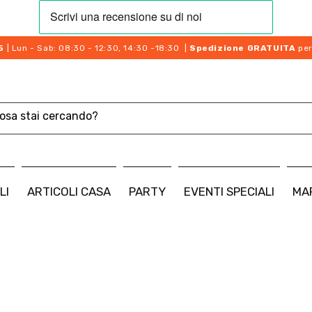
5
| Lun - Sab: 08:30 - 12:30, 14:30 -18:30 |
Spedizione GRATUITA
per
LI
ARTICOLI CASA
PARTY
EVENTI SPECIALI
MA