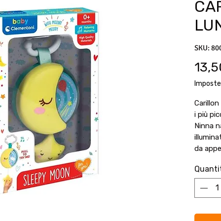
CA
LU
SKU: 80
13,5
Imposte
Carillo
i più pi
Ninna n
illumina
da appe
forma d
Quanti