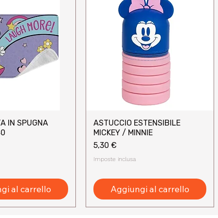
A IN SPUGNA
ASTUCCIO ESTENSIBILE
sta rapida
Vista rapida
40
MICKEY / MINNIE
Prezzo
5,30 €
Imposte inclusa
i al carrello
Aggiungi al carrello