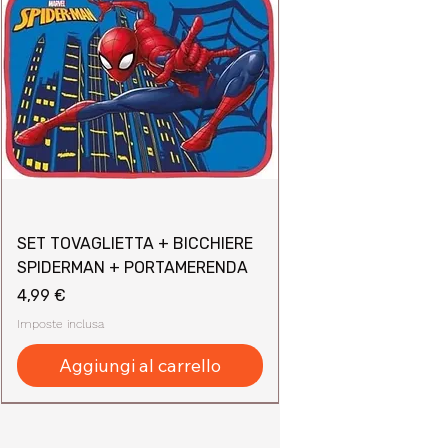
SET TOVAGLIETTA + BICCHIERE
SPIDERMAN + PORTAMERENDA
Prezzo
4,99 €
Imposte inclusa
Aggiungi al carrello