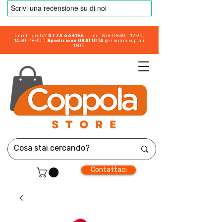
Cerchi aiuto?
0773 664155
| Lun - Sab: 08:30 - 12:30,
14:30 -18:30 |
Spedizione GRATUITA
per ordini sopra i
150€
Contattaci