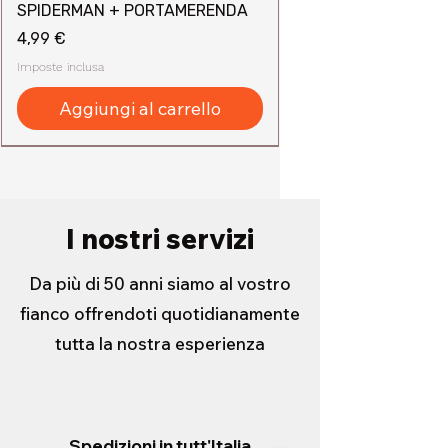
SPIDERMAN + PORTAMERENDA
Prezzo
4,99 €
Imposte inclusa
Aggiungi al carrello
I nostri servizi
Da più di 50 anni siamo al vostro
fianco offrendoti quotidianamente
tutta la nostra esperienza
Spedizioni in tutt'Italia