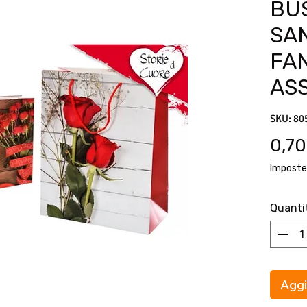
BU
SA
FA
AS
SKU: 80
0,70
Imposte
Quanti
Aggi