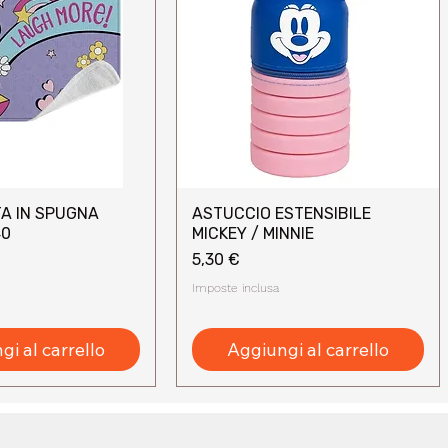
A IN SPUGNA
ASTUCCIO ESTENSIBILE
sta rapida
Vista rapida
40
MICKEY / MINNIE
Prezzo
5,30 €
Imposte inclusa
i al carrello
Aggiungi al carrello