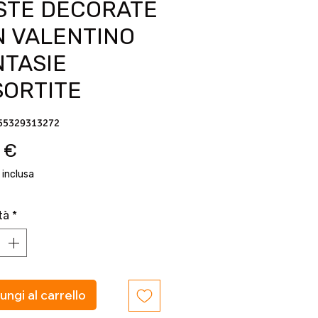
STE DECORATE
N VALENTINO
NTASIE
SORTITE
55329313272
Prezzo
 €
 inclusa
tà
*
ungi al carrello