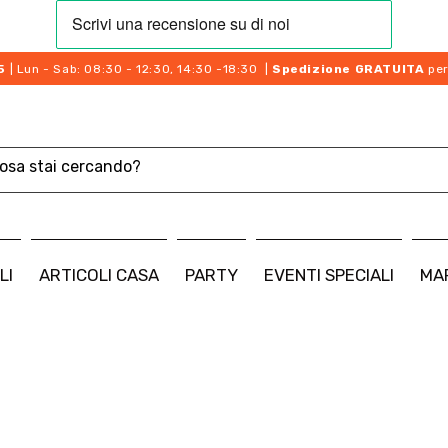
5
| Lun - Sab: 08:30 - 12:30, 14:30 -18:30 |
Spedizione GRATUITA
per
LI
ARTICOLI CASA
PARTY
EVENTI SPECIALI
MA