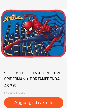
SET TOVAGLIETTA + BICCHIERE
SPIDERMAN + PORTAMERENDA
Prezzo
4,99 €
Imposte inclusa
Aggiungi al carrello