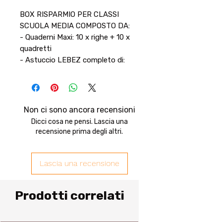
BOX RISPARMIO PER CLASSI
SCUOLA MEDIA COMPOSTO DA:
- Quaderni Maxi: 10 x righe + 10 x
quadretti
- Astuccio LEBEZ completo di:
Colla Stick, Fiorbicine, Temperino,
Gomma, Penne, Matita, Righello,
18 Pennarelli, 18 Pastelli
- Matite: 12 HB
Non ci sono ancora recensioni
- Temperamatite con serbatoio:
Dicci cosa ne pensi. Lascia una
con colore a scelta
recensione prima degli altri.
Lascia una recensione
Prodotti correlati