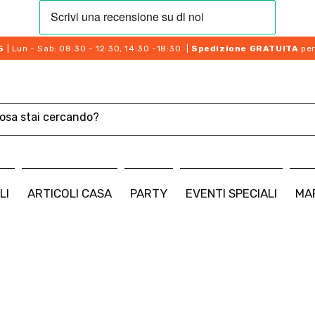
5
| Lun - Sab: 08:30 - 12:30, 14:30 -18:30 |
Spedizione GRATUITA
per
LI
ARTICOLI CASA
PARTY
EVENTI SPECIALI
MA