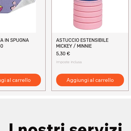
A IN SPUGNA
ASTUCCIO ESTENSIBILE
sta rapida
Vista rapida
40
MICKEY / MINNIE
Prezzo
5,30 €
Imposte inclusa
i al carrello
Aggiungi al carrello
I nostri servizi