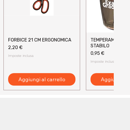
FORBICE 21 CM ERGONOMICA
TEMPERAMATITE 
Vista rapida
Vista rap
STABILO
Prezzo
2,20 €
Prezzo
0,95 €
Imposte inclusa
Imposte inclusa
Aggiungi al carrello
Aggiungi al 