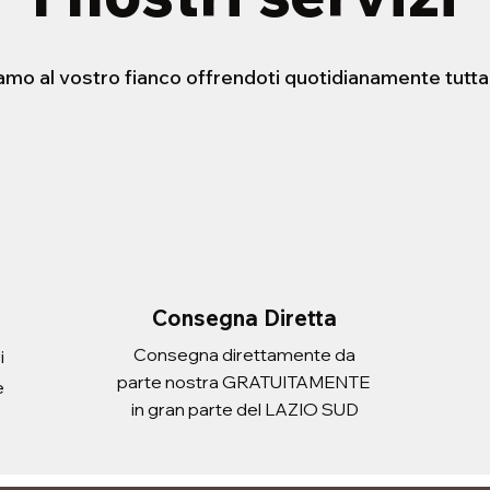
iamo al vostro fianco offrendoti quotidianamente tutta
STENSIBILE HELLO
ERA CON
FORBICE 21cm
PORTADOCUEMNTI SCUDO
sta rapida
sta rapida
Vista rapida
Vista rapida
 ATLANTIC ADULT
Prezzo
Prezzo
2,20 €
3,10 €
Imposte inclusa
Imposte inclusa
Aggiungi al carrello
Aggiungi al carrello
i al carrello
i al carrello
Consegna Diretta
Consegna direttamente da
i
parte nostra GRATUITAMENTE
e
in gran parte del LAZIO SUD