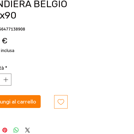
NDIERA BELGIO
0x90
56477138908
Prezzo
 €
 inclusa
tà
*
ungi al carrello