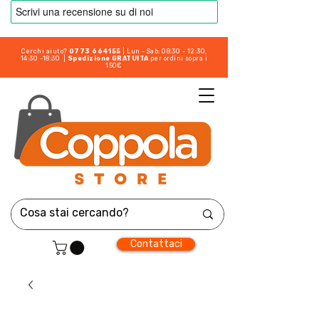
Cerchi aiuto?
0773 664155
| Lun - Sab: 08:30 - 12:30,
14:30 -18:30 |
Spedizione GRATUITA
per ordini sopra i
150€
Contattaci