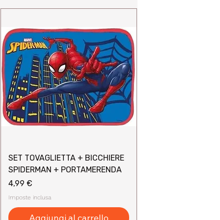
SET TOVAGLIETTA + BICCHIERE
SPIDERMAN + PORTAMERENDA
Prezzo
4,99 €
Imposte inclusa
Aggiungi al carrello