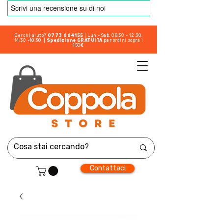
Cerchi aiuto?
0773 664155
| Lun - Sab: 08:30 - 12:30,
14:30 -18:30 |
Spedizione GRATUITA
per ordini sopra i
150€
Contattaci