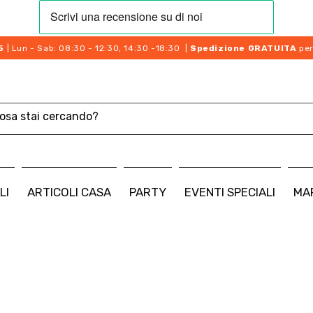
5
| Lun - Sab: 08:30 - 12:30, 14:30 -18:30 |
Spedizione GRATUITA
per
LI
ARTICOLI CASA
PARTY
EVENTI SPECIALI
MA