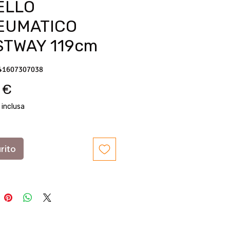
ELLO
EUMATICO
STWAY 119cm
41607307038
Prezzo
 €
 inclusa
rito