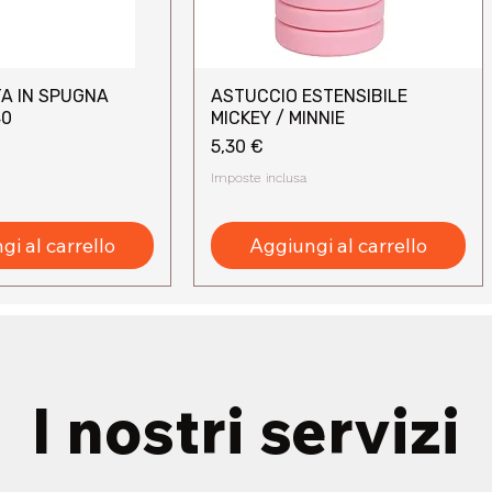
A IN SPUGNA
ASTUCCIO ESTENSIBILE
sta rapida
Vista rapida
40
MICKEY / MINNIE
Prezzo
5,30 €
Imposte inclusa
i al carrello
Aggiungi al carrello
I nostri servizi