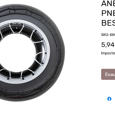
AN
PN
BE
SKU: 69
5,94
Imposte
Esau