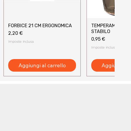
FORBICE 21 CM ERGONOMICA
TEMPERAMATITE 
Vista rapida
Vista rap
STABILO
Prezzo
2,20 €
Prezzo
0,95 €
Imposte inclusa
Imposte inclusa
Aggiungi al carrello
Aggiungi al 