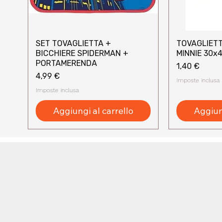
SET TOVAGLIETTA +
TOVAGLIETT
Vista rapida
Vi
BICCHIERE SPIDERMAN +
MINNIE 30x
PORTAMERENDA
Prezzo
1,40 €
Prezzo
4,99 €
Imposte inclusa
Imposte inclusa
Aggiungi al carrello
Aggiung