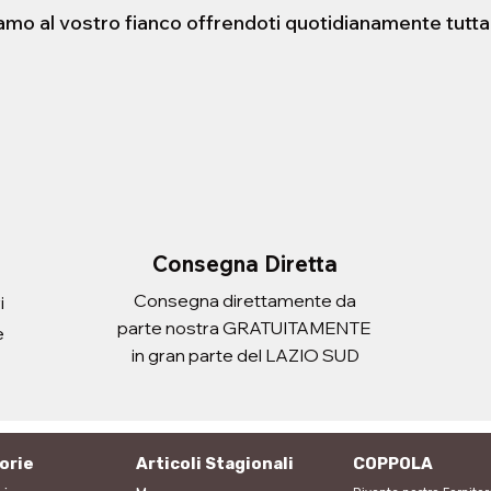
iamo al vostro fianco offrendoti quotidianamente tutta
STENSIBILE HELLO
ERA CON
FORBICE 21cm
PORTADOCUEMNTI SCUDO
sta rapida
sta rapida
Vista rapida
Vista rapida
 ATLANTIC ADULT
Prezzo
Prezzo
2,20 €
3,10 €
Imposte inclusa
Imposte inclusa
Aggiungi al carrello
Aggiungi al carrello
i al carrello
i al carrello
Consegna Diretta
Consegna direttamente da
i
parte nostra GRATUITAMENTE
e
in gran parte del LAZIO SUD
orie
Articoli Stagionali
COPPOLA