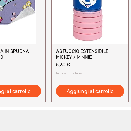
A IN SPUGNA
ASTUCCIO ESTENSIBILE
sta rapida
Vista rapida
40
MICKEY / MINNIE
Prezzo
5,30 €
Imposte inclusa
i al carrello
Aggiungi al carrello