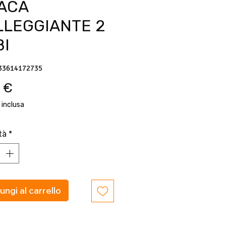
ACA
LLEGGIANTE 2
BI
33614172735
Prezzo
 €
 inclusa
tà
*
ungi al carrello