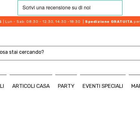
5
| Lun - Sab: 08:30 - 12:30, 14:30 -18:30 |
Spedizione GRATUITA
per
LI
ARTICOLI CASA
PARTY
EVENTI SPECIALI
MA