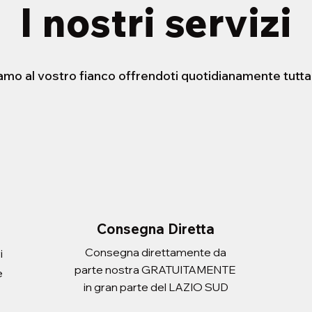
I nostri servizi
iamo al vostro fianco offrendoti quotidianamente tutta
STENSIBILE HELLO
ERA CON
FORBICE 21cm
PORTADOCUEMNTI SCUDO
sta rapida
sta rapida
Vista rapida
Vista rapida
 ATLANTIC ADULT
Prezzo
Prezzo
2,20 €
3,10 €
Imposte inclusa
Imposte inclusa
Aggiungi al carrello
Aggiungi al carrello
i al carrello
i al carrello
Consegna Diretta
Consegna direttamente da
i
parte nostra GRATUITAMENTE
e
in gran parte del LAZIO SUD