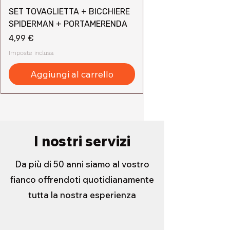
SET TOVAGLIETTA + BICCHIERE
SPIDERMAN + PORTAMERENDA
Prezzo
4,99 €
Imposte inclusa
Aggiungi al carrello
I nostri servizi
Da più di 50 anni siamo al vostro
fianco offrendoti quotidianamente
tutta la nostra esperienza