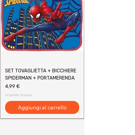
SET TOVAGLIETTA + BICCHIERE
SPIDERMAN + PORTAMERENDA
Prezzo
4,99 €
Imposte inclusa
Aggiungi al carrello