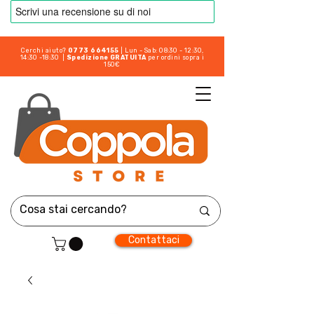
Cerchi aiuto?
0773 664155
| Lun - Sab: 08:30 - 12:30,
14:30 -18:30 |
Spedizione GRATUITA
per ordini sopra i
150€
Contattaci