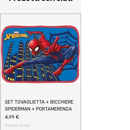
SET TOVAGLIETTA + BICCHIERE
SPIDERMAN + PORTAMERENDA
Prezzo
4,99 €
Imposte inclusa